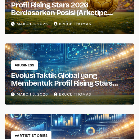
Profil Rising Stars 2026
Berdasarkan Posisi (Arketipe
Pemain Modern)
MARCH 3, 2026
BRUCE THOMAS
BUSINESS
Evolusi Taktik Global yang
Membentuk Profil Rising Stars
2026
MARCH 3, 2026
BRUCE THOMAS
ARTIST STORIES