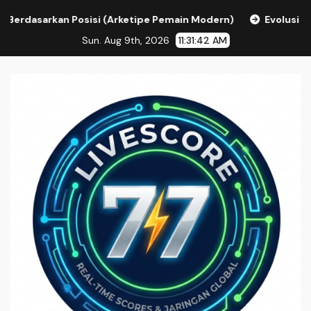
Skip
rkan Posisi (Arketipe Pemain Modern)
Evolusi Taktik Globa
to
Sun. Aug 9th, 2026
11:31:43 AM
content