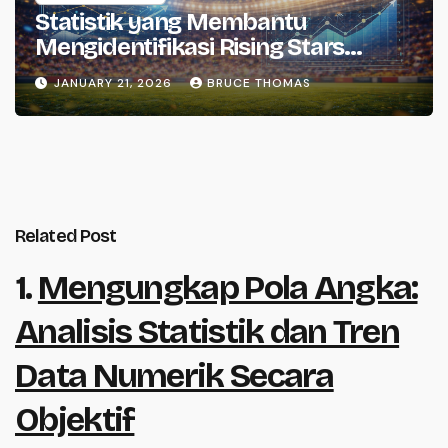
Statistik yang Membantu
Mengidentifikasi Rising Stars
(Secara Objektif)
JANUARY 21, 2026
BRUCE THOMAS
Related Post
1.
Mengungkap Pola Angka:
Analisis Statistik dan Tren
Data Numerik Secara
Objektif