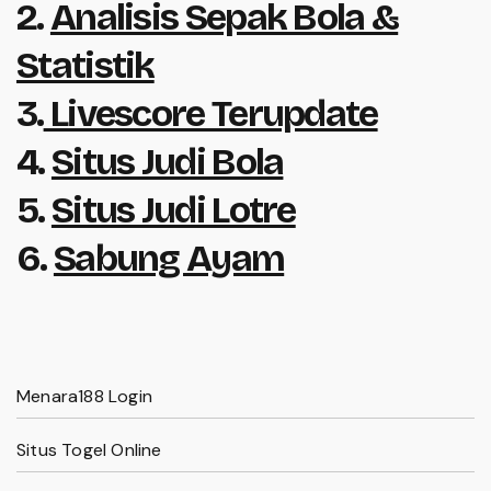
2.
Analisis Sepak Bola &
Statistik
3.
Livescore Terupdate
4.
Situs Judi Bola
5.
Situs Judi Lotre
6.
Sabung Ayam
Menara188 Login
Situs Togel Online